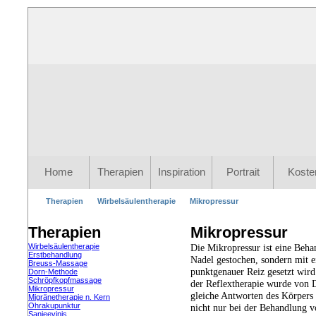
Home
Therapien
Inspiration
Portrait
Koste
Therapien
Wirbelsäulentherapie
Mikropressur
Therapien
Mikropressur
Wirbelsäulentherapie
Die Mikropressur ist eine Beha
Erstbehandlung
Nadel gestochen, sondern mit ei
Breuss-Massage
punktgenauer Reiz gesetzt wir
Dorn-Methode
Schröpfkopfmassage
der Reflextherapie wurde von D
Mikropressur
gleiche Antworten des Körpers 
Migränetherapie n. Kern
Ohrakupunktur
nicht nur bei der Behandlung v
Sanjeevinis